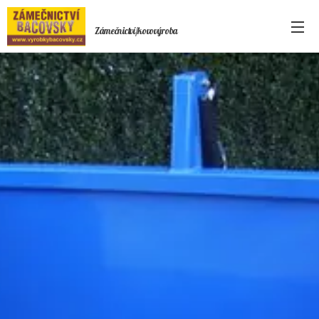
Zámečnictví/kovovýroba
Bačovský